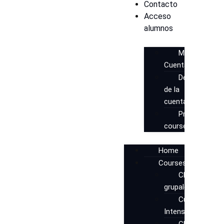
Contacto
Acceso
alumnos
Mi
Cuenta
Detalles
de la
cuenta
Private
0,00
€
courses
0
Home
Courses
Clases
grupales
Cursos
Intensivos