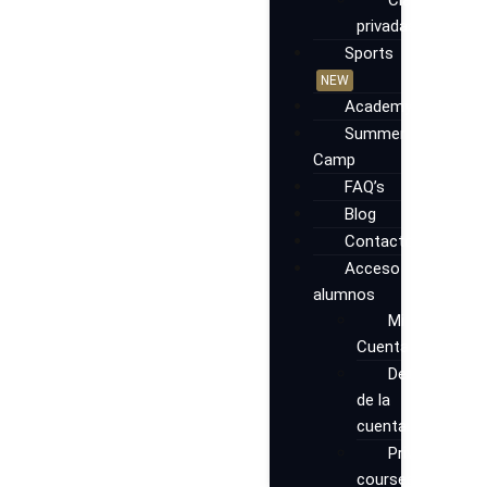
Clases
privadas
Sports
NEW
Academy
Summer
Camp
FAQ’s
Blog
Contacto
Acceso
alumnos
Mi
Cuenta
Detalles
de la
cuenta
Private
courses