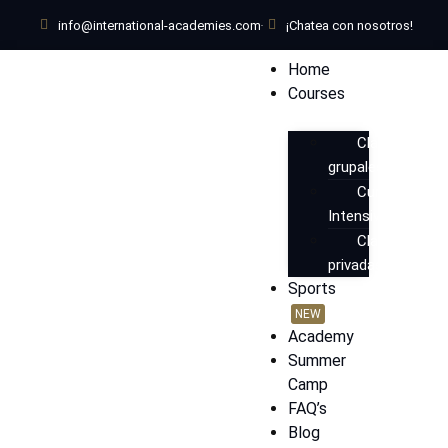
info@international-academies.com
¡Chatea con nosotros!
Home
Courses
Clases
grupales
Cursos
Intensivos
Clases
privadas
Sports
NEW
Academy
Summer
Camp
FAQ’s
Blog