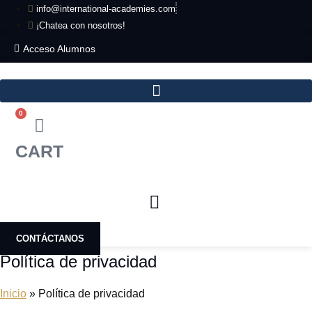
Ir
info@international-academies.com
al
¡Chatea con nosotros!
contenido
Acceso Alumnos
0
CART
CONTÁCTANOS
Política de privacidad
Inicio
»
Política de privacidad