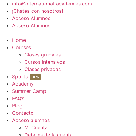
Ir
info@international-academies.com
al
¡Chatea con nosotros!
contenido
Acceso Alumnos
Acceso Alumnos
Home
Courses
Clases grupales
Cursos Intensivos
Clases privadas
Sports
NEW
Academy
Summer Camp
FAQ’s
Blog
Contacto
Acceso alumnos
Mi Cuenta
Detalles de la cuenta