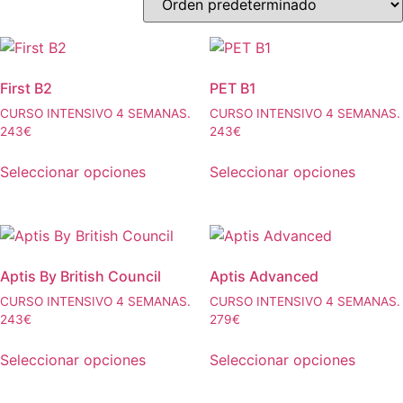
First B2
PET B1
CURSO INTENSIVO 4 SEMANAS.
CURSO INTENSIVO 4 SEMANAS.
243€
243€
Seleccionar opciones
Seleccionar opciones
Este
Este
producto
producto
tiene
tiene
múltiples
múltiples
Aptis By British Council
Aptis Advanced
variantes.
variantes.
Las
Las
CURSO INTENSIVO 4 SEMANAS.
CURSO INTENSIVO 4 SEMANAS.
243€
279€
opciones
opciones
se
se
Seleccionar opciones
Seleccionar opciones
pueden
pueden
Este
Este
elegir
elegir
producto
producto