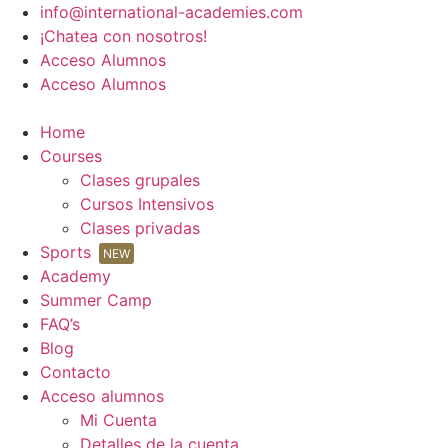
Ir
info@international-academies.com
al
¡Chatea con nosotros!
contenido
Acceso Alumnos
Acceso Alumnos
Home
Courses
Clases grupales
Cursos Intensivos
Clases privadas
Sports
NEW
Academy
Summer Camp
FAQ’s
Blog
Contacto
Acceso alumnos
Mi Cuenta
Detalles de la cuenta