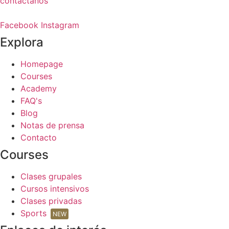
la
contáctanos
página
de
Facebook
Instagram
producto
Explora
Homepage
Courses
Academy
FAQ's
Blog
Notas de prensa
Contacto
Courses
Clases grupales
Cursos intensivos
Clases privadas
Sports
NEW