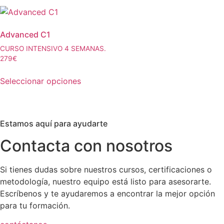
en
en
tiene
tiene
la
la
múltiples
múltiples
página
página
Advanced C1
variantes.
variantes.
de
de
Las
Las
CURSO INTENSIVO 4 SEMANAS.
producto
producto
279€
opciones
opciones
se
se
Seleccionar opciones
pueden
pueden
Este
elegir
elegir
producto
en
en
tiene
la
la
Estamos aquí para ayudarte
múltiples
página
página
variantes.
Contacta con nosotros
de
de
Las
producto
producto
opciones
Si tienes dudas sobre nuestros cursos, certificaciones o
se
metodología, nuestro equipo está listo para asesorarte.
pueden
Escríbenos y te ayudaremos a encontrar la mejor opción
elegir
para tu formación.
en