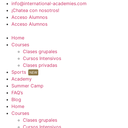
Ir
info@international-academies.com
al
¡Chatea con nosotros!
contenido
Acceso Alumnos
Acceso Alumnos
Home
Courses
Clases grupales
Cursos Intensivos
Clases privadas
Sports
NEW
Academy
Summer Camp
FAQ’s
Blog
Home
Courses
Clases grupales
Cursos Intensivos