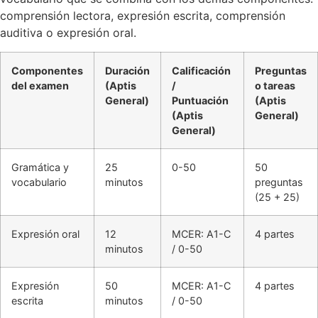
comprensión lectora, expresión escrita, comprensión
auditiva o expresión oral.
Componentes
Duración
Calificación
Preguntas
del examen
(Aptis
/
o tareas
General)
Puntuación
(Aptis
(Aptis
General)
General)
Gramática y
25
0-50
50
vocabulario
minutos
preguntas
(25 + 25)
Expresión oral
12
MCER: A1-C
4 partes
minutos
/ 0-50
Expresión
50
MCER: A1-C
4 partes
escrita
minutos
/ 0-50