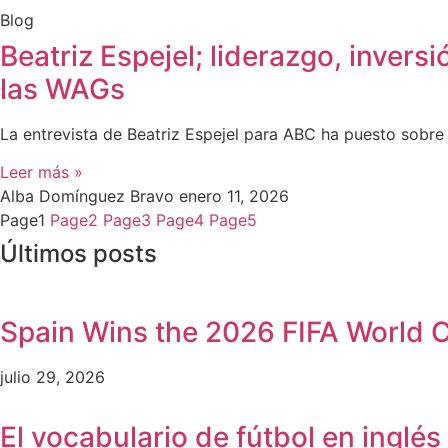
Blog
Beatriz Espejel; liderazgo, inver
las WAGs
La entrevista de Beatriz Espejel para ABC ha puesto sobre
Leer más »
Alba Domínguez Bravo
enero 11, 2026
Page
1
Page
2
Page
3
Page
4
Page
5
Últimos posts
Spain Wins the 2026 FIFA World C
julio 29, 2026
El vocabulario de fútbol en inglé