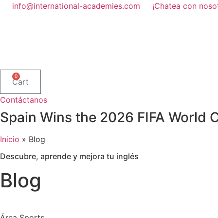
Ir
info@international-academies.com
¡Chatea con noso
al
contenido
0
Cart
Contáctanos
Spain Wins the 2026 FIFA World C
Inicio
»
Blog
Descubre, aprende y mejora tu inglés
Blog
Área Sports