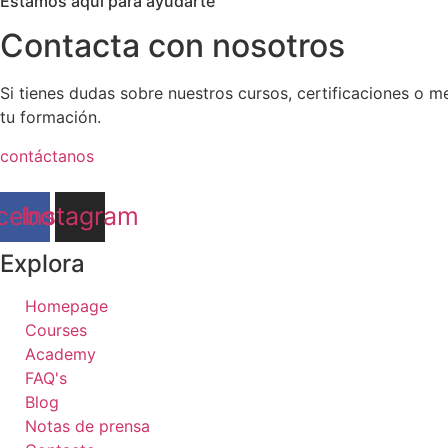
Estamos aquí para ayudarte
Contacta con nosotros
Si tienes dudas sobre nuestros cursos, certificaciones o m
tu formación.
contáctanos
cebook
Instagram
Explora
Homepage
Courses
Academy
FAQ's
Blog
Notas de prensa