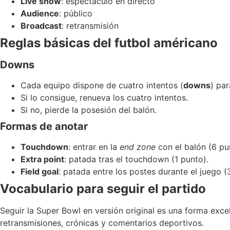
Live show
: espectáculo en directo
Audience
: público
Broadcast
: retransmisión
Re
glas básicas del futbol américano
Downs
Cada equipo dispone de cuatro intentos (
downs
) pa
Si lo consigue, renueva los cuatro intentos.
Si no, pierde la posesión del balón.
Formas d
e anotar
Touchdown
: entrar en la
end zone
con el balón (6 pu
Extra point
: patada tras el touchdown (1 punto).
Field goal
: patada entre los postes durante el juego (
Vocabulario para seguir el partido
Seguir la Super Bowl en versión original es una forma exc
retransmisiones, crónicas y comentarios deportivos.