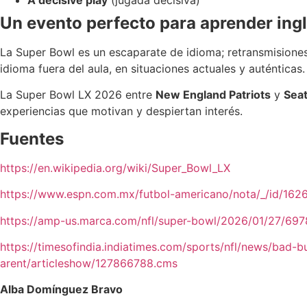
A decisive play
(jugada decisiva)
Un evento perfecto para aprender ingl
La Super Bowl es un escaparate de idioma; retransmisiones e
idioma fuera del aula, en situaciones actuales y auténticas.
La Super Bowl LX 2026 entre
New England Patriots
y
Sea
experiencias que motivan y despiertan interés.
Fuentes
https://en.wikipedia.org/wiki/Super_Bowl_LX
https://www.espn.com.mx/futbol-americano/nota/_/id/162
https://amp-us.marca.com/nfl/super-bowl/2026/01/27/6
https://timesofindia.indiatimes.com/sports/nfl/news/bad-
arent/articleshow/127866788.cms
Alba Domínguez Bravo