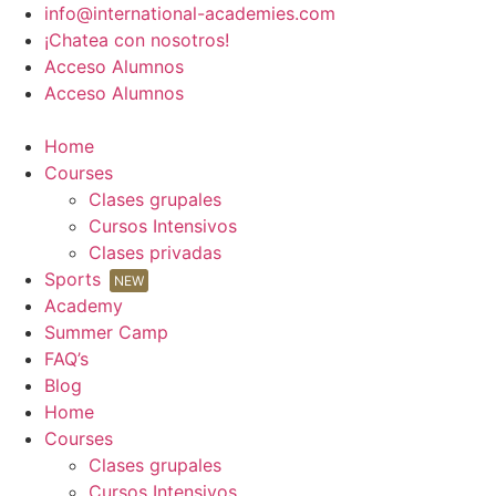
Ir
info@international-academies.com
al
¡Chatea con nosotros!
contenido
Acceso Alumnos
Acceso Alumnos
Home
Courses
Clases grupales
Cursos Intensivos
Clases privadas
Sports
NEW
Academy
Summer Camp
FAQ’s
Blog
Home
Courses
Clases grupales
Cursos Intensivos