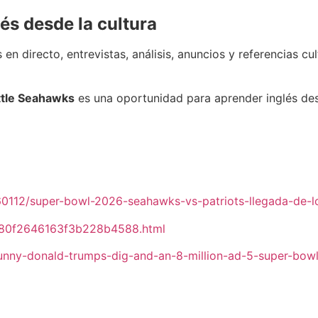
és desde la cultura
n directo, entrevistas, análisis, anuncios y referencias cu
ttle Seahawks
es una oportunidad para aprender inglés desd
60112/super-bowl-2026-seahawks-vs-patriots-llegada-de-l
9780f2646163f3b228b4588.html
bunny-donald-trumps-dig-and-an-8-million-ad-5-super-bowl