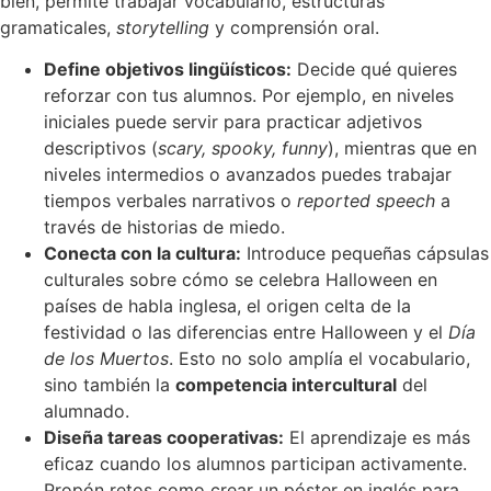
bien, permite trabajar vocabulario, estructuras
gramaticales,
storytelling
y comprensión oral.
Define objetivos lingüísticos:
Decide qué quieres
reforzar con tus alumnos. Por ejemplo, en niveles
iniciales puede servir para practicar adjetivos
descriptivos (
scary, spooky, funny
), mientras que en
niveles intermedios o avanzados puedes trabajar
tiempos verbales narrativos o
reported speech
a
través de historias de miedo.
Conecta con la cultura:
Introduce pequeñas cápsulas
culturales sobre cómo se celebra Halloween en
países de habla inglesa, el origen celta de la
festividad o las diferencias entre Halloween y el
Día
de los Muertos
. Esto no solo amplía el vocabulario,
sino también la
competencia intercultural
del
alumnado.
Diseña tareas cooperativas:
El aprendizaje es más
eficaz cuando los alumnos participan activamente.
Propón retos como crear un póster en inglés para