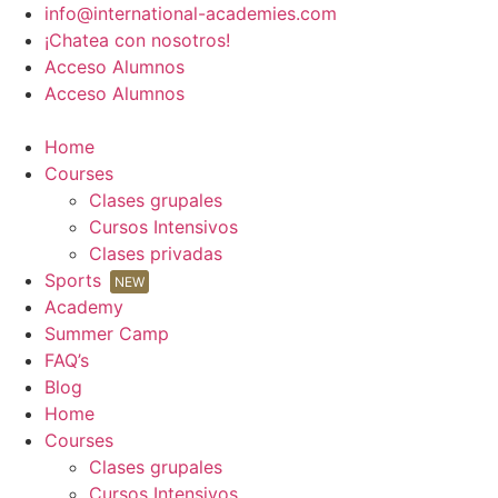
Ir
info@international-academies.com
al
¡Chatea con nosotros!
contenido
Acceso Alumnos
Acceso Alumnos
Home
Courses
Clases grupales
Cursos Intensivos
Clases privadas
Sports
NEW
Academy
Summer Camp
FAQ’s
Blog
Home
Courses
Clases grupales
Cursos Intensivos