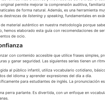
ón original permite mejorar la comprensión auditiva, familiar
amaticales de forma natural. Además, es una herramienta mu
las destrezas de
listening
y
speaking
, fundamentales en ex
 de material auténtico en nuestra metodología porque sab
so, hemos elaborado esta guía con recomendaciones de seri
entos de ocio.
confianza
enzar con contenido accesible que utilice frases simples, p
s y ganar seguridad. Las siguientes series tienen un ritmo 
igida al público infantil, utiliza vocabulario cotidiano, bási
os del idioma y aprender expresiones del día a día.
icamente para estudiantes de inglés. La pronunciación es cl
na perra parlante. Es divertida, con un enfoque en vocabu
anas.