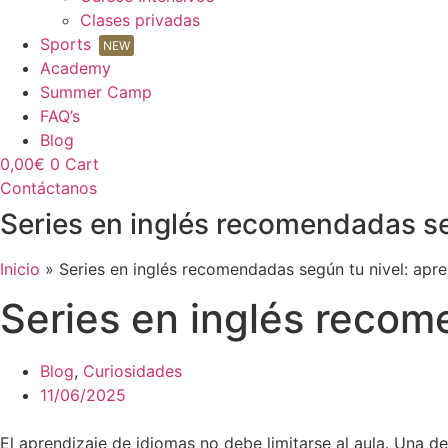
Clases privadas
Sports
NEW
Academy
Summer Camp
FAQ’s
Blog
0,00
€
0
Cart
Contáctanos
Series en inglés recomendadas se
Inicio
»
Series en inglés recomendadas según tu nivel: apr
Series en inglés recom
Blog
,
Curiosidades
11/06/2025
El aprendizaje de idiomas no debe limitarse al aula. Una d