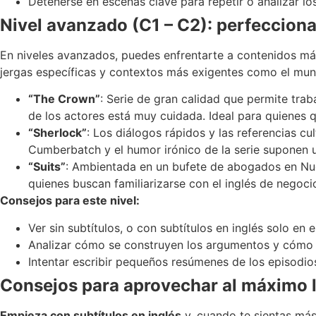
Detenerse en escenas clave para repetir o analizar lo
Nivel avanzado (C1 – C2): perfeccionar
En niveles avanzados, puedes enfrentarte a contenidos más
jergas específicas y contextos más exigentes como el mundo 
“The Crown”
: Serie de gran calidad que permite trab
de los actores está muy cuidada. Ideal para quienes 
“Sherlock”
: Los diálogos rápidos y las referencias cu
Cumberbatch y el humor irónico de la serie suponen u
“Suits”
: Ambientada en un bufete de abogados en Nuev
quienes buscan familiarizarse con el inglés de negoci
Consejos para este nivel:
Ver sin subtítulos, o con subtítulos en inglés solo en
Analizar cómo se construyen los argumentos y cómo va
Intentar escribir pequeños resúmenes de los episodios
Consejos para aprovechar al máximo la
Empieza con subtítulos en inglés
y, cuando te sientas más